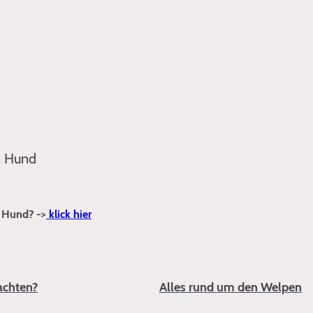
Über mich
Meine Angebote
Termin buchen
Kurspl
t 12.09.2026
n Hund
 Hund? ->
klick hier
achten?
Alles rund um den Welpen