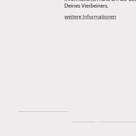
Deines Vierbeiners.
weitere Informationen
✆
tel:+49 160 92042631
📧 melani
Jetzt Schnupperstunde buch