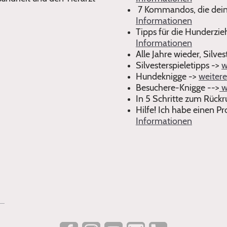
7 Kommandos, die dein
Informationen
Tipps für die Hunderzie
Informationen
Alle Jahre wieder, Silve
Silvesterspieletipps ->
w
Hundeknigge ->
weiter
Besuchere-Knigge -->
w
In 5 Schritte zum Rückr
Hilfe! Ich habe einen 
Informationen
e(at)hundecoachmelly.de
en