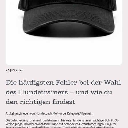
27. Juni 2026
Die häufigsten Fehler bei der Wahl
des Hundetrainers – und wie du
den richtigen findest
Artikel geschrieben von
Hundecoach Melly
in der Kategorie
Allgemein
Die Entscheidung für einen Hundetrainer ist für viele Hundehalter ein wichtiger Schritt. Ob
Welpe, Junghund oder erwachsener Hund mit besonderen Herausforderungen: Ein guter
Trainer kann den Alltag deutlich entspannen. Gleichzeitig gibt es große Unterschiede in