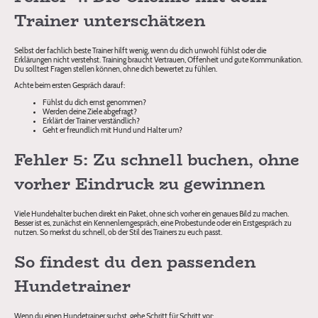
Trainer unterschätzen
Selbst der fachlich beste Trainer hilft wenig, wenn du dich unwohl fühlst oder die
Erklärungen nicht verstehst. Training braucht Vertrauen, Offenheit und gute Kommunikation.
Du solltest Fragen stellen können, ohne dich bewertet zu fühlen.
Achte beim ersten Gespräch darauf:
Fühlst du dich ernst genommen?
Werden deine Ziele abgefragt?
Erklärt der Trainer verständlich?
Geht er freundlich mit Hund und Halter um?
Fehler 5: Zu schnell buchen, ohne
vorher Eindruck zu gewinnen
Viele Hundehalter buchen direkt ein Paket, ohne sich vorher ein genaues Bild zu machen.
Besser ist es, zunächst ein Kennenlerngespräch, eine Probestunde oder ein Erstgespräch zu
nutzen. So merkst du schnell, ob der Stil des Trainers zu euch passt.
So findest du den passenden
Hundetrainer
Wenn du einen Hundetrainer suchst, gehe Schritt für Schritt vor: