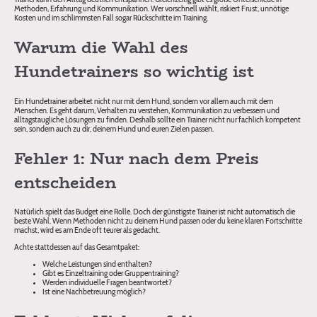
Methoden, Erfahrung und Kommunikation. Wer vorschnell wählt, riskiert Frust, unnötige
Kosten und im schlimmsten Fall sogar Rückschritte im Training.
Warum die Wahl des
Hundetrainers so wichtig ist
Ein Hundetrainer arbeitet nicht nur mit dem Hund, sondern vor allem auch mit dem
Menschen. Es geht darum, Verhalten zu verstehen, Kommunikation zu verbessern und
alltagstaugliche Lösungen zu finden. Deshalb sollte ein Trainer nicht nur fachlich kompetent
sein, sondern auch zu dir, deinem Hund und euren Zielen passen.
Fehler 1: Nur nach dem Preis
entscheiden
Natürlich spielt das Budget eine Rolle. Doch der günstigste Trainer ist nicht automatisch die
beste Wahl. Wenn Methoden nicht zu deinem Hund passen oder du keine klaren Fortschritte
machst, wird es am Ende oft teurer als gedacht.
Achte stattdessen auf das Gesamtpaket:
Welche Leistungen sind enthalten?
Gibt es Einzeltraining oder Gruppentraining?
Werden individuelle Fragen beantwortet?
Ist eine Nachbetreuung möglich?