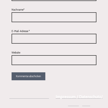
Nachname*
E-Mail-Adresse
*
Website
✆
tel:+49 160 92042631
Impressum / Datenschutz/
📧
Preise
/
AGB
melanie(at)hundecoachme