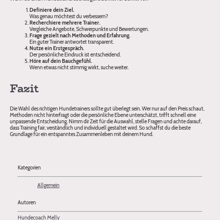
Definiere dein Ziel.
Was genau möchtest du verbessern?
Recherchiere mehrere Trainer.
Vergleiche Angebote, Schwerpunkte und Bewertungen.
Frage gezielt nach Methoden und Erfahrung.
Ein guter Trainer antwortet transparent.
Nutze ein Erstgespräch.
Der persönliche Eindruck ist entscheidend.
Höre auf dein Bauchgefühl.
Wenn etwas nicht stimmig wirkt, suche weiter.
Fazit
Die Wahl des richtigen Hundetrainers sollte gut überlegt sein. Wer nur auf den Preis schaut,
Methoden nicht hinterfragt oder die persönliche Ebene unterschätzt, trifft schnell eine
unpassende Entscheidung. Nimm dir Zeit für die Auswahl, stelle Fragen und achte darauf,
dass Training fair, verständlich und individuell gestaltet wird. So schaffst du die beste
Grundlage für ein entspanntes Zusammenleben mit deinem Hund.
Kategorien
Allgemein
Autoren
Hundecoach Melly