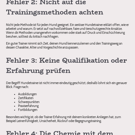
Fehler 2: Nicht auf die
Trainingsmethoden achten
Nicht jede Methode ist für jeden Hund geeignet. Ein seriöser Hundetrainer erklärt offen, wie er
arbeitet und warum. Er setzt auf nachvollziehbare, faire und tierschutzgerechte Ansätze.
Wenn dir Methoden unangenehm vorkommen oder stark auf Druck und Einschüchterung
beruhen, solltest du kritisch nachfragen.
Ein guter Trainer nimmt sich Zeit, deinen Hund kennenzulernen und den Trainingsweg an
dessen Charakter, Alter und Vorgeschichte anzupassen.
Fehler 3: Keine Qualifikation oder
Erfahrung prüfen
Der Begriff Hundetrainer ist nicht immer eindeutig geschützt, deshalb lohnt sich ein genauer
Blick. Frage nach:
Ausbildungen
Zertifikaten
Schwerpunkten
Praxiserfahrung
Fortbildungen
Besonders wichtig ist, ob der Trainer Erfahrung mit deinem konkreten Anliegen hat, zum
Beispiel Leinenführigkeit, Unsicherheit, Rückruf oder Begegnungstraining.
Fehler 4: Die Chemie mit dem