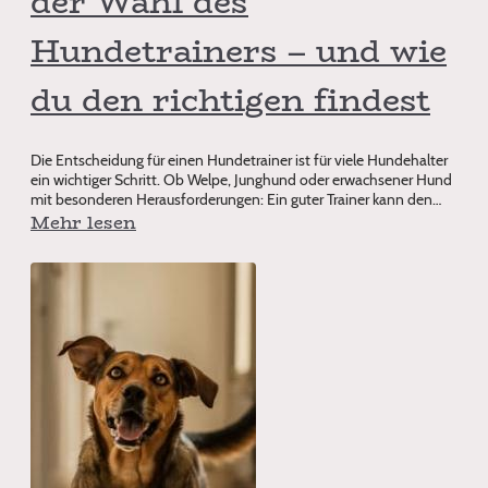
der Wahl des
Hundetrainers – und wie
du den richtigen findest
Die Entscheidung für einen Hundetrainer ist für viele Hundehalter
ein wichtiger Schritt. Ob Welpe, Junghund oder erwachsener Hund
mit besonderen Herausforderungen: Ein guter Trainer kann den
Alltag deutlich entspannen. Gleichzeitig gibt es große
Mehr lesen
Unterschiede in Methoden, Erfahrung und Kommunikation. Wer
vorschnell wählt, riskiert Frust, unnötige Kosten und im
schlimmsten Fall sogar Rückschritte im Training. Warum…