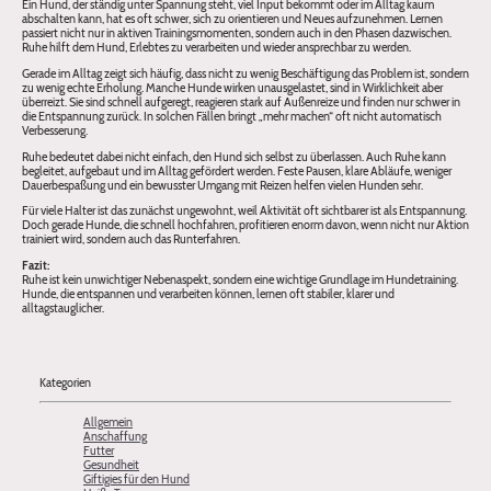
Ein Hund, der ständig unter Spannung steht, viel Input bekommt oder im Alltag kaum
abschalten kann, hat es oft schwer, sich zu orientieren und Neues aufzunehmen. Lernen
passiert nicht nur in aktiven Trainingsmomenten, sondern auch in den Phasen dazwischen.
Ruhe hilft dem Hund, Erlebtes zu verarbeiten und wieder ansprechbar zu werden.
Gerade im Alltag zeigt sich häufig, dass nicht zu wenig Beschäftigung das Problem ist, sondern
zu wenig echte Erholung. Manche Hunde wirken unausgelastet, sind in Wirklichkeit aber
überreizt. Sie sind schnell aufgeregt, reagieren stark auf Außenreize und finden nur schwer in
die Entspannung zurück. In solchen Fällen bringt „mehr machen“ oft nicht automatisch
Verbesserung.
Ruhe bedeutet dabei nicht einfach, den Hund sich selbst zu überlassen. Auch Ruhe kann
begleitet, aufgebaut und im Alltag gefördert werden. Feste Pausen, klare Abläufe, weniger
Dauerbespaßung und ein bewusster Umgang mit Reizen helfen vielen Hunden sehr.
Für viele Halter ist das zunächst ungewohnt, weil Aktivität oft sichtbarer ist als Entspannung.
Doch gerade Hunde, die schnell hochfahren, profitieren enorm davon, wenn nicht nur Aktion
trainiert wird, sondern auch das Runterfahren.
Fazit:
Ruhe ist kein unwichtiger Nebenaspekt, sondern eine wichtige Grundlage im Hundetraining.
Hunde, die entspannen und verarbeiten können, lernen oft stabiler, klarer und
alltagstauglicher.
Kategorien
Allgemein
Anschaffung
Futter
Gesundheit
Giftigies für den Hund