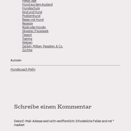
Heiße Tage
Hund aus dem Ausland
Hundeschule
Kind und Hund
Problemhund
Reisen mit Hund
Rezepte
Rüde oder Hündin
Silvester / Feuerwerk
Tierarzt
Training
Welpen
Zecken, Milben, Parasiten. & Co.
Züchter
Autoren
Hundecoach Melly
Schreibe einen Kommentar
Deine E-Mail-Adresse wird nicht veröffentlicht.
Erforderliche Felder sind mit
*
markiert