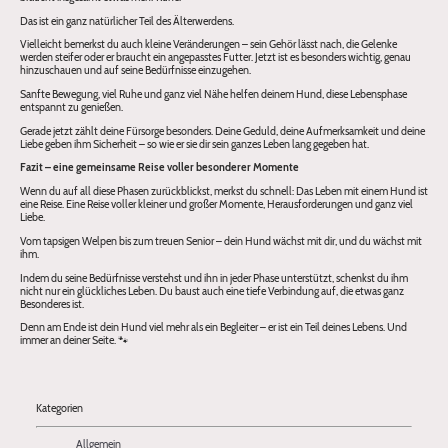
Das ist ein ganz natürlicher Teil des Älterwerdens.
Vielleicht bemerkst du auch kleine Veränderungen – sein Gehör lässt nach, die Gelenke
werden steifer oder er braucht ein angepasstes Futter. Jetzt ist es besonders wichtig, genau
hinzuschauen und auf seine Bedürfnisse einzugehen.
Sanfte Bewegung, viel Ruhe und ganz viel Nähe helfen deinem Hund, diese Lebensphase
entspannt zu genießen.
Gerade jetzt zählt deine Fürsorge besonders. Deine Geduld, deine Aufmerksamkeit und deine
Liebe geben ihm Sicherheit – so wie er sie dir sein ganzes Leben lang gegeben hat.
Fazit – eine gemeinsame Reise voller besonderer Momente
Wenn du auf all diese Phasen zurückblickst, merkst du schnell: Das Leben mit einem Hund ist
eine Reise. Eine Reise voller kleiner und großer Momente, Herausforderungen und ganz viel
Liebe.
Vom tapsigen Welpen bis zum treuen Senior – dein Hund wächst mit dir, und du wächst mit
ihm.
Indem du seine Bedürfnisse verstehst und ihn in jeder Phase unterstützt, schenkst du ihm
nicht nur ein glückliches Leben. Du baust auch eine tiefe Verbindung auf, die etwas ganz
Besonderes ist.
Denn am Ende ist dein Hund viel mehr als ein Begleiter – er ist ein Teil deines Lebens. Und
immer an deiner Seite. 🐾
Kategorien
Allgemein