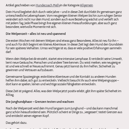
Artikel geschrieben von
Hundecoach Melly
in der Kategorie
Allgemein
Dein Hund begleitet dich durch viele Jahre – und in dieser Zeit durchlebt ihr gemeinsam ganz
unterschiedliche Lebensphasen. Vom neugierigen kleinen Welpen bis hin zum ruhigen Senior
verändert sich nicht nur dein Hund, sondern auch eure Beziehung wächst und vertieft sich
mit jedem Tag. Jede Phase bringt ihre eigenen kleinen Herausforderungen, aber auch ganz
besondere, wertvolle Momente mit sich.
Die Welpenzeit – alles ist neu und spannend
Die ersten Wochen mit deinem Welpen sind etwas ganz Besonderes. Alles ist neu für ihn –
und auch für dich beginnt ein kleines Abenteuer. In dieser Zeit legt dein Hund den Grundstein
für sein späteres Verhalten. Umso wichtiger ist es, dass er viele positive Erfahrungen sammeln
darf.
Wenn dein Welpe bei dir einzieht, startet eine intensive Lernphase. Er entdeckt seine Umwelt,
lernt neue Geräusche, Menschen und andere Tiere kennen. Du wirst merken, wie neugierig er
ist und wie schnell er Neues aufnimmt. Genau jetzt kannst du ihm helfen, Sicherheit zu
gewinnen und Vertrauen aufzubauen.
Gemeinsame Spaziergänge, erste kleine Abenteuer und der Kontakt zu anderen Hunden
helfen ihm dabei, sich gut zu entwickeln. Vielleicht besucht ihr auch eine Welpengruppe –
dort kann er spielen, lernen und wichtige soziale Fähigkeiten entwickeln.
Diese Zeit ist prägend. Alles, was dein Welpe jetzt positiv erlebt, gibt ihm später Sicherheit im
Alltag.
Die Junghundphase – Grenzen testen und wachsen
Nach der Welpenzeit wird dein Hund langsam zum Junghund – und das kann manchmal
ganz schön herausfordernd sein. Plötzlich scheint er Dinge zu „vergessen“, testet Grenzen aus
und entdeckt seinen eigenen Kopf.
Das gehört dazu.