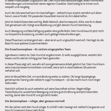
In dieser Phase passiert unglaublich viel: Dein Hund wird selbstständiger, erlebt hormonelle
Veränderungen und entwickelt seinen eigenen Charakter. Gleichzeitig ist er immer noch
verspielt und neugierig.
Auch der Zahnwechsel kann ihn beschäftigen – vielleicht kaut er jetzt vermehrt auf allem
herum, was er findet. Mit passenden Kauartikeln kannst du ihm dabei helfen.
Jetzt ist Geduld besonders wichtig. Bleib liebevoll, aber konsequent. Alles, was ihr in dieser
Zeit gemeinsam übt, festigt eure Beziehung und gibt deinem Hund Orientierung.
Auch Bewegung und Beschäftigung spielen eine große Rolle. Dein Hund braucht jetzt nicht
nur körperliche Auslastung, sondern auch geistige Herausforderungen.
Diese Phase kann anstrengend sein – aber sie ist auch unglaublich wertvoll. Hier legst du die
Basis für euer späteres Zusammenleben.
Die Erwachsenenphase – ihr seid ein eingespieltes Team
Irgendwann merkst du: Dein Hund ist angekommen. Er wirkt ausgeglichener, versteht dich
besser und ihr seid ein richtig gutes Team geworden.
In dieser Phase zeigt sich, wie sehr sich eure gemeinsame Arbeit gelohnt hat. Dein Hund kann
seine Impulse besser kontrollieren und weiß, wie er sich in verschiedenen Situationen
verhalten soll.
Jetzt ist die perfekte Zeit, um eure Bindung weiter zu stärken. Ob lange Spaziergänge,
gemeinsames Training oder vielleicht sogar Hundesport – all das macht euch noch enger
verbunden.
Natürlich solltest du auch weiterhin auf seine Gesundheit achten. Regelmäßige
Tierarztbesuche, ausreichend Bewegung und eine gute Ernährung sind jetzt besonders
wichtig, damit dein Hund fit und glücklich bleibt.
Die Seniorenphase – ruhiger, aber genauso wertvoll
Mit den Jahren wird dein Hund ruhiger. Er schläft mehr, bewegt sich vielleicht langsamer und
braucht insgesamt etwas mehr Ruhe.