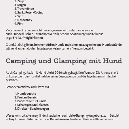
Zingst
Rügen
Travemünde
Sankt Peter-Ording
Sylt
Norderney
Föhr
Viele dieser Orte bieten nicht nur ausgewiesene Hundestrände, sondern
auch
Hundeduschen
,
Strandkorbverleih
, schöne Spazierwege und teilweise
sogar
Freilaufmöglichkeiten
.
Grundsätzlich gilt:
Im Sommer dürfen Hunde meist nur an ausgewiesene Hundestrände
,
während außerhalb der Hauptsaison vielerorts mehr Freiraum besteht.
Camping und Glamping mit Hund
Auch Campingurlaub mit Hund bleibt 2026 sehr gefragt. Kein Wunder: Die Anreise ist oft
unkompliziert, der Hund ist nah bei seiner Bezugsperson und die Tage lassen sich flexibel
gestalten.
Besonders attraktiv sind Plätze mit:
Hundedusche
Freilaufbereich
Badestelle für Hunde
Schattigen Stellplätzen
Direkten Spazierwegen
Wer es komfortabler mag, findet inzwischen auch viele
Glamping-Angebote
, zum Beispiel
in
Tiny Houses
,
Safarizelten
oder
Baumhäusern
, bei denen Hunde willkommen sind.