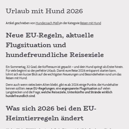
Urlaub mit Hund 2026
Artikel geschrieben von
Hundecoach Melly
in der Kategorie
Reisen mit Hund
Neue EU-Regeln, aktuelle
Flugsituation und
hundefreundliche Reiseziele
Ein Sommertag, 32 Grad, der Kofferraum ist gepackt – und dein Hund springt als Erster hinein.
Für viele beginnt so der perfekte Urlaub. Damit eure Reise 2026 entspannt starten kann,
lohnt sich ein kurzer Blick auf die wichtigsten Neuerungen und Besonderheiten rund um das
Reisen mit Hund.
Denn auch wenn vieles beim Alten bleibt, gibt es ab 2026 einige Punkte, die Hundehalter
kennen sollten:
neue EU-Regelungen
, eine
angespannte Flugsituation
auf vielen
Langstrecken und die Frage,
welche Reiseziele, Unterkünfte und Strände wirklich
hundefreundlich sind
.
Was sich 2026 bei den EU-
Heimtierregeln ändert