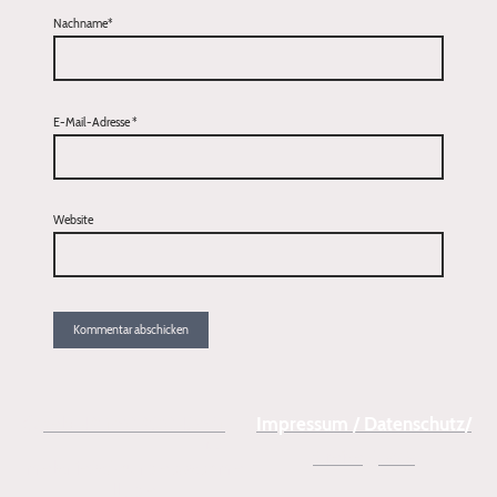
Nachname*
E-Mail-Adresse
*
Website
✆
tel:+49 160 92042631
Impressum / Datenschutz/
📧
Preise
/
AGB
melanie(at)hundecoachme
lly.de