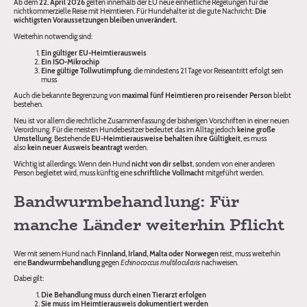
Ab dem
22. April 2026
gelten innerhalb der EU neue einheitliche Regelungen für die
nichtkommerzielle Reise mit Heimtieren. Für Hundehalter ist die gute Nachricht:
Die
wichtigsten Voraussetzungen bleiben unverändert.
Weiterhin notwendig sind:
Ein gültiger EU-Heimtierausweis
Ein ISO-Mikrochip
Eine gültige Tollwutimpfung
, die mindestens 21 Tage vor Reiseantritt erfolgt sein
muss
Auch die bekannte Begrenzung von
maximal fünf Heimtieren pro reisender Person
bleibt
bestehen.
Neu ist vor allem die rechtliche Zusammenfassung der bisherigen Vorschriften in einer neuen
Verordnung. Für die meisten Hundebesitzer bedeutet das im Alltag jedoch
keine große
Umstellung
. Bestehende
EU-Heimtierausweise behalten ihre Gültigkeit
, es muss
also
kein neuer Ausweis beantragt
werden.
Wichtig ist allerdings: Wenn dein Hund
nicht von dir selbst
, sondern von einer anderen
Person begleitet wird, muss künftig eine
schriftliche Vollmacht
mitgeführt werden.
Bandwurmbehandlung: Für
manche Länder weiterhin Pflicht
Wer mit seinem Hund nach
Finnland, Irland, Malta oder Norwegen
reist, muss weiterhin
eine
Bandwurmbehandlung
gegen
Echinococcus multilocularis
nachweisen.
Dabei gilt:
Die Behandlung muss durch einen Tierarzt erfolgen
Sie muss im Heimtierausweis dokumentiert werden