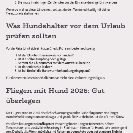
Sie muss im richtigen Zeitfenster vor der Einreise durchgeführt werden
Wenn du in eines dieser Länder reist, solltest du den Termin rechtzeitig mit deiner
Tierarztpraxis abstimmen.
Was Hundehalter vor dem Urlaub
prüfen sollten
Vor der Reise lohnt sich ein kurzer Check. Prüfe am besten rechtzeitig:
Ist der EU-Heimtierausweis vorhanden?
Ist die Tollwutimpfung noch gültig?
Stimmt die Chipnummer mit dem Ausweis überein?
Ist der Mikrochip lesbar?
Ist bei Bedarf die Bandwurmbehandlung eingeplant?
Für die meisten Reisen innerhalb Europas reicht diese Vorbereitung völlig aus.
Fliegen mit Hund 2026: Gut
überlegen
Die Flugsituation ist 2026 deutlich schwieriger geworden. Viele Flugrouten sind länger,
manche Verbindungen unzuverlässiger und gerade für Hunde bedeutet das oft mehr Stress.
Vor allem bei
Langstreckenflügen
ist Vorsicht geboten. Längere Reisezeiten, höhere
Temperaturen und zusätzliche Belastung im Frachtraum können für Hunde sehr anstrengend
sein. Deshalb gilt:
Wenn möglich, sind Reisen mit dem Auto oder gut planbare Ziele in