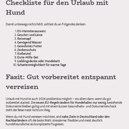
Checkliste für den Urlaub mit
Hund
Damit unterwegs nichts fehlt, solltest du an Folgendes denken:
EU-Heimtierausweis
Geschirr und Leine
Reisenapf
Genügend Wasser
Gewohntes Futter
Zeckenschutz
Kotbeutel
Erste-Hilfe-Set
Lieblingsdecke oder Hundebett
Schattenmöglichkeit für warme Tage
Fazit: Gut vorbereitet entspannt
verreisen
Urlaub mit Hund ist auch 2026 problemlos möglich – vor allem dann, wenn du gut
vorbereitet startest. Die
neuen EU-Regeln ändern für Hundehalter nur wenig
, bestehende
Dokumente bleiben gültig und mit einem kurzen Gesundheits- und Dokumentencheck
steht der Reise meist nichts im Weg.
Wenn du mit Hund verreisen möchtest, sind
nahe Ziele in Deutschland oder den
Nachbarländern
oft die beste Wahl: stressärmer, flexibler und meist deutlich
hundefreundlicher als komplizierte Flugreisen.