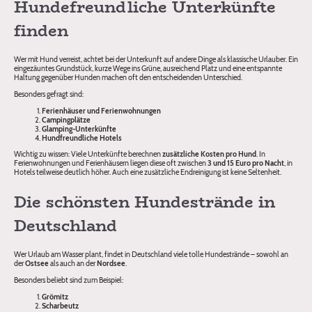
Hundefreundliche Unterkünfte
finden
Wer mit Hund verreist, achtet bei der Unterkunft auf andere Dinge als klassische Urlauber. Ein
eingezäuntes Grundstück, kurze Wege ins Grüne, ausreichend Platz und eine entspannte
Haltung gegenüber Hunden machen oft den entscheidenden Unterschied.
Besonders gefragt sind:
Ferienhäuser und Ferienwohnungen
Campingplätze
Glamping-Unterkünfte
Hundfreundliche Hotels
Wichtig zu wissen: Viele Unterkünfte berechnen
zusätzliche Kosten pro Hund
. In
Ferienwohnungen und Ferienhäusern liegen diese oft zwischen
3 und 15 Euro pro Nacht
, in
Hotels teilweise deutlich höher. Auch eine zusätzliche Endreinigung ist keine Seltenheit.
Die schönsten Hundestrände in
Deutschland
Wer Urlaub am Wasser plant, findet in Deutschland viele tolle Hundestrände – sowohl an
der
Ostsee
als auch an der
Nordsee
.
Besonders beliebt sind zum Beispiel:
Grömitz
Scharbeutz