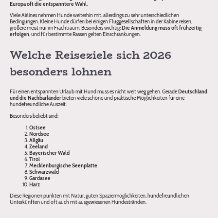
Europa oft die entspanntere Wahl.
Viele Airlines nehmen Hunde weiterhin mit, allerdings zu sehr unterschiedlichen
Bedingungen. Kleine Hunde dürfen bei einigen Fluggesellschaften in der Kabine reisen,
größere meist nur im Frachtraum. Besonders wichtig:
Die Anmeldung muss oft frühzeitig
erfolgen
, und für bestimmte Rassen gelten Einschränkungen.
Welche Reiseziele sich 2026
besonders lohnen
Für einen entspannten Urlaub mit Hund muss es nicht weit weg gehen. Gerade
Deutschland
und die Nachbarländer
bieten viele schöne und praktische Möglichkeiten für eine
hundefreundliche Auszeit.
Besonders beliebt sind:
Ostsee
Nordsee
Allgäu
Zeeland
Bayerischer Wald
Tirol
Mecklenburgische Seenplatte
Schwarzwald
Gardasee
Harz
Diese Regionen punkten mit Natur, guten Spaziermöglichkeiten, hundefreundlichen
Unterkünften und oft auch mit ausgewiesenen Hundestränden.