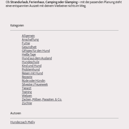
Ob
Strandurlaub, Ferienhaus, Camping oder Glamping
– mit der passenden Planung steht
einer entspannten Auszeit mit deinem Vierbeiner nichts im Weg.
Kategorien
Allgemein
Anschaffung
Futter
Gesundheit
Giftigies für den Hund
Heiße Tage
Hund aus dem Ausland
Hundeschule
Kind und Hund
Problemhund
Reisen mit Hund
Rezepte
Rüde oder Hündin
Silvester / Feuerwerk
Tierarzt
Training
Welpen
Zecken, Milben, Parasiten. & Co.
Züchter
Autoren
Hundecoach Melly