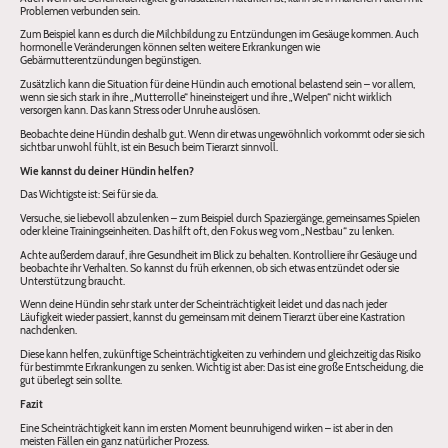
Problemen verbunden sein.
Zum Beispiel kann es durch die Milchbildung zu Entzündungen im Gesäuge kommen. Auch
hormonelle Veränderungen können selten weitere Erkrankungen wie
Gebärmutterentzündungen begünstigen.
Zusätzlich kann die Situation für deine Hündin auch emotional belastend sein – vor allem,
wenn sie sich stark in ihre „Mutterrolle“ hineinsteigert und ihre „Welpen“ nicht wirklich
versorgen kann. Das kann Stress oder Unruhe auslösen.
Beobachte deine Hündin deshalb gut. Wenn dir etwas ungewöhnlich vorkommt oder sie sich
sichtbar unwohl fühlt, ist ein Besuch beim Tierarzt sinnvoll.
Wie kannst du deiner Hündin helfen?
Das Wichtigste ist: Sei für sie da.
Versuche, sie liebevoll abzulenken – zum Beispiel durch Spaziergänge, gemeinsames Spielen
oder kleine Trainingseinheiten. Das hilft oft, den Fokus weg vom „Nestbau“ zu lenken.
Achte außerdem darauf, ihre Gesundheit im Blick zu behalten. Kontrolliere ihr Gesäuge und
beobachte ihr Verhalten. So kannst du früh erkennen, ob sich etwas entzündet oder sie
Unterstützung braucht.
Wenn deine Hündin sehr stark unter der Scheinträchtigkeit leidet und das nach jeder
Läufigkeit wieder passiert, kannst du gemeinsam mit deinem Tierarzt über eine Kastration
nachdenken.
Diese kann helfen, zukünftige Scheinträchtigkeiten zu verhindern und gleichzeitig das Risiko
für bestimmte Erkrankungen zu senken. Wichtig ist aber: Das ist eine große Entscheidung, die
gut überlegt sein sollte.
Fazit
Eine Scheinträchtigkeit kann im ersten Moment beunruhigend wirken – ist aber in den
meisten Fällen ein ganz natürlicher Prozess.