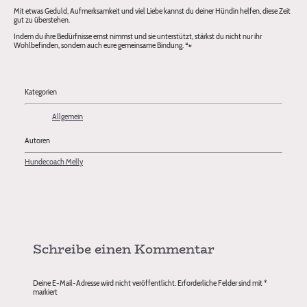
Mit etwas Geduld, Aufmerksamkeit und viel Liebe kannst du deiner Hündin helfen, diese Zeit
gut zu überstehen.
Indem du ihre Bedürfnisse ernst nimmst und sie unterstützt, stärkst du nicht nur ihr
Wohlbefinden, sondern auch eure gemeinsame Bindung. 🐾
Kategorien
Allgemein
Autoren
Hundecoach Melly
Schreibe einen Kommentar
Deine E-Mail-Adresse wird nicht veröffentlicht.
Erforderliche Felder sind mit
*
markiert