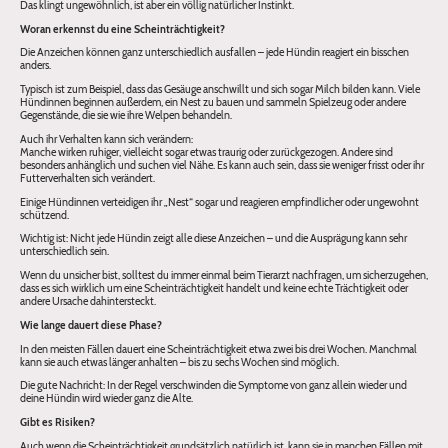
Das klingt ungewöhnlich, ist aber ein völlig natürlicher Instinkt.
Woran erkennst du eine Scheinträchtigkeit?
Die Anzeichen können ganz unterschiedlich ausfallen – jede Hündin reagiert ein bisschen
anders.
Typisch ist zum Beispiel, dass das Gesäuge anschwillt und sich sogar Milch bilden kann. Viele
Hündinnen beginnen außerdem, ein Nest zu bauen und sammeln Spielzeug oder andere
Gegenstände, die sie wie ihre Welpen behandeln.
Auch ihr Verhalten kann sich verändern:
Manche wirken ruhiger, vielleicht sogar etwas traurig oder zurückgezogen. Andere sind
besonders anhänglich und suchen viel Nähe. Es kann auch sein, dass sie weniger frisst oder ihr
Futterverhalten sich verändert.
Einige Hündinnen verteidigen ihr „Nest“ sogar und reagieren empfindlicher oder ungewohnt
schützend.
Wichtig ist: Nicht jede Hündin zeigt alle diese Anzeichen – und die Ausprägung kann sehr
unterschiedlich sein.
Wenn du unsicher bist, solltest du immer einmal beim Tierarzt nachfragen, um sicherzugehen,
dass es sich wirklich um eine Scheinträchtigkeit handelt und keine echte Trächtigkeit oder
andere Ursache dahintersteckt.
Wie lange dauert diese Phase?
In den meisten Fällen dauert eine Scheinträchtigkeit etwa zwei bis drei Wochen. Manchmal
kann sie auch etwas länger anhalten – bis zu sechs Wochen sind möglich.
Die gute Nachricht: In der Regel verschwinden die Symptome von ganz allein wieder und
deine Hündin wird wieder ganz die Alte.
Gibt es Risiken?
Auch wenn die Scheinträchtigkeit grundsätzlich natürlich ist, kann sie in manchen Fällen mit