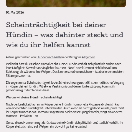
10. Mai 2026
Scheinträchtigkeit bei deiner
Hündin – was dahinter steckt und
wie du ihr helfen kannst
Artikel geschrieben von
Hundecoach Melly
in der Kategorie
Allgemein
Vielleicht hast du es schon einmal erlebt: Deine Hündin verhält sich plötzlich anders nach
ihrer Läufigkeit. Sie wirkt anhänglicher, baut ein „Nest“ oder kümmert sich liebevoll um
Spielzeug, als wären es ihre Welpen. Das kann erstmal verunsichern – ist aber in den meisten
Fällen ganz normal.
Die sogenannte Scheinträchtigkeit (oder Scheinschwangerschaft) ist ein natürlicher Vorgang
im Körper deiner Hündin. Mit etwas Verständnis und deiner Unterstützung kommt ihr
gemeinsam gut durch diese Phase.
Warum wird eine Hündin scheinträchtig?
Nach der Läufigkeit laufen im Körper deiner Hündin hormonelle Prozesse ab, die sich kaum
von einer echten Trächtigkeit unterscheiden. Auch wenn sie nicht gedeckt wurde, produziert
ihr Körper zunächst das Hormon Progesteron. Sinkt dieser Spiegel wieder, steigt ein anderes
Hormon – Prolaktin – an.
Genau dieses Hormon sorgt dafür, dass deine Hündin sich plötzlich „mütterlich“ verhält. Ihr
Körper stellt sich also auf Welpen ein, obwohl gar keine da sind.