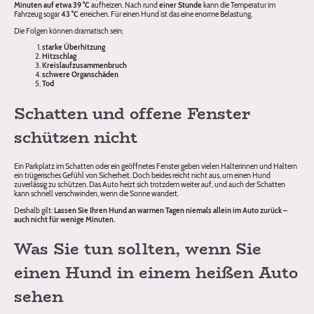
Minuten auf etwa 39 °C
aufheizen. Nach rund
einer Stunde
kann die Temperatur im
Fahrzeug sogar
43 °C
erreichen. Für einen Hund ist das eine enorme Belastung.
Die Folgen können dramatisch sein:
starke Überhitzung
Hitzschlag
Kreislaufzusammenbruch
schwere Organschäden
Tod
Schatten und offene Fenster
schützen nicht
Ein Parkplatz im Schatten oder ein geöffnetes Fenster geben vielen Halterinnen und Haltern
ein trügerisches Gefühl von Sicherheit. Doch beides reicht nicht aus, um einen Hund
zuverlässig zu schützen. Das Auto heizt sich trotzdem weiter auf, und auch der Schatten
kann schnell verschwinden, wenn die Sonne wandert.
Deshalb gilt:
Lassen Sie Ihren Hund an warmen Tagen niemals allein im Auto zurück –
auch nicht für wenige Minuten.
Was Sie tun sollten, wenn Sie
einen Hund in einem heißen Auto
sehen