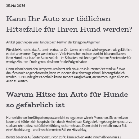
25. Mai 2026
Kann Ihr Auto zur tödlichen
Hitzefalle für Ihren Hund werden?
Artikel geschrieben von
Hundecoach Melly
in der Kategorie
Allgemein
Für viele Hunde ist das Auto ein vertrauter Ort. Umso schneller wird vergessen, wie gefährlich
es dort an warmen Tagen werden kann. Viele Menschen meinen es nicht böse und lassen
ihren Hund „nur kurz“ im Auto zurück – im Schatten, mit leicht geöffnetem Fenster oder für
wenige Minuten. Doch genau das kann fatale Folgen haben.
Denn schon bei milden Temperaturen heizt sich ein Auto in kürzester Zeit stark auf. Was
draußen noch angenehm wirkt, kann im Inneren des Fahrzeugs schnell lebensgefährlich
werden. Für Hunde gibt es deshalb
keine sichere Möglichkeit
, an warmen Tagen allein im
Auto zu warten.
Warum Hitze im Auto für Hunde
so gefährlich ist
Hunde können ihre Körpertemperatur nicht so regulieren wie wir Menschen. Sie schwitzen
kaum und kühlen sich hauptsächlich durch Hecheln ab. Steigt die Umgebungstemperatur zu
stark an, reicht diese natürliche Kühlung nicht mehr aus. Dann droht innerhalb kurzer Zeit
eine Überhitzung – und im schlimmsten Fall ein Hitzschlag.
Bereits bei einer Außentemperatur von
23 °C
kann sich ein Auto innerhalb von nur
25