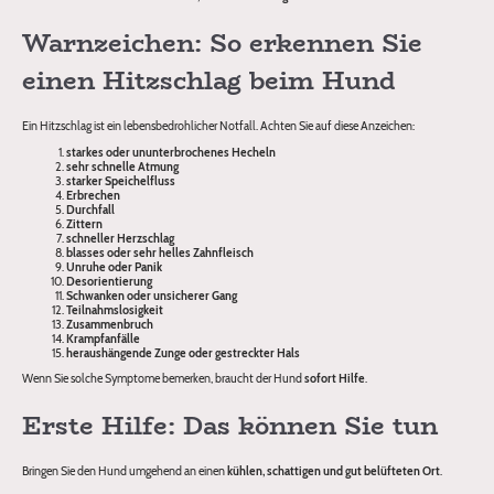
Warnzeichen: So erkennen Sie
einen Hitzschlag beim Hund
Ein Hitzschlag ist ein lebensbedrohlicher Notfall. Achten Sie auf diese Anzeichen:
starkes oder ununterbrochenes Hecheln
sehr schnelle Atmung
starker Speichelfluss
Erbrechen
Durchfall
Zittern
schneller Herzschlag
blasses oder sehr helles Zahnfleisch
Unruhe oder Panik
Desorientierung
Schwanken oder unsicherer Gang
Teilnahmslosigkeit
Zusammenbruch
Krampfanfälle
heraushängende Zunge oder gestreckter Hals
Wenn Sie solche Symptome bemerken, braucht der Hund
sofort Hilfe
.
Erste Hilfe: Das können Sie tun
Bringen Sie den Hund umgehend an einen
kühlen, schattigen und gut belüfteten Ort
.